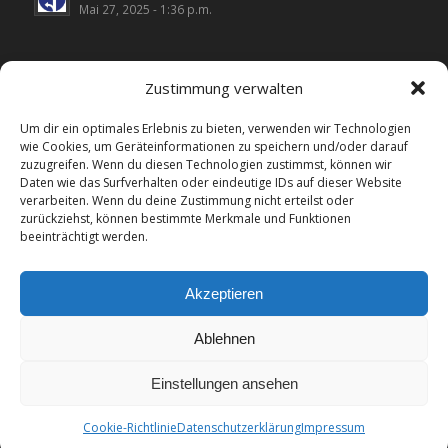
Mai 27, 2025 - 1:36 p.m.
Zustimmung verwalten
LINKS
Um dir ein optimales Erlebnis zu bieten, verwenden wir Technologien
wie Cookies, um Geräteinformationen zu speichern und/oder darauf
Landesverband Wählergemeinschaften NRW
zuzugreifen. Wenn du diesen Technologien zustimmst, können wir
Daten wie das Surfverhalten oder eindeutige IDs auf dieser Website
UWG Bünde
verarbeiten. Wenn du deine Zustimmung nicht erteilst oder
zurückziehst, können bestimmte Merkmale und Funktionen
UWG Hiddenhausen
beeinträchtigt werden.
UWG Kirchlengern
Akzeptieren
Ablehnen
Einstellungen ansehen
© Copyright - UWG Spenge
Impressum
Datenschutzhinweise
Cookie-Richtlinie (EU)
Cookie-Richtlinie
Datenschutzerklärung
Impressum
Admin