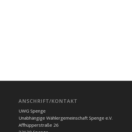
ANSCHRIFT/KONTAKT
UWG Spenge
Unabhängige Wählergemeinschaft Spenge e.V.
Affhüpperstraße 26