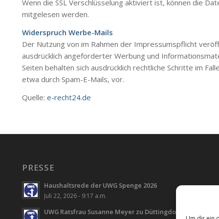
Wenn die SSL Verschlüsselung aktiviert ist, können die Date
mitgelesen werden.
Widerspruch Werbe-Mails
Der Nutzung von im Rahmen der Impressumspflicht veröff
ausdrücklich angeforderter Werbung und Informationsmater
Seiten behalten sich ausdrücklich rechtliche Schritte im 
etwa durch Spam-E-Mails, vor.
Quelle:
e-recht24.de
PRESSE
Haushaltsrede der UWG Spenge 2026
Juli 22, 2026 - 9:17 a.m.
UWG Ratsfrau Susanne Meyer zu Düttingdorf
Um dir ein 