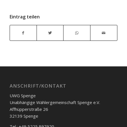
Eintrag teilen
ANSCHRIFT/KONTAKT
UWG Spenge
Unabhängige Wählergemeinschaft Spenge e.V.
Affhüpperstraße 26
32139 Spenge
Tel.: +49 5225 897920