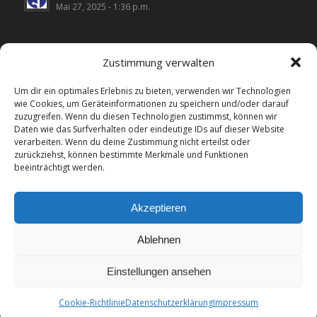
Mai 27, 2025 - 1:36 p.m.
Zustimmung verwalten
LINKS
Um dir ein optimales Erlebnis zu bieten, verwenden wir Technologien
wie Cookies, um Geräteinformationen zu speichern und/oder darauf
Landesverband Wählergemeinschaften NRW
zuzugreifen. Wenn du diesen Technologien zustimmst, können wir
Daten wie das Surfverhalten oder eindeutige IDs auf dieser Website
UWG Bünde
verarbeiten. Wenn du deine Zustimmung nicht erteilst oder
zurückziehst, können bestimmte Merkmale und Funktionen
UWG Hiddenhausen
beeinträchtigt werden.
UWG Kirchlengern
Akzeptieren
Ablehnen
Einstellungen ansehen
© Copyright - UWG Spenge
Impressum
Datenschutzhinweise
Cookie-Richtlinie (EU)
Cookie-Richtlinie
Datenschutzerklärung
Impressum
Admin