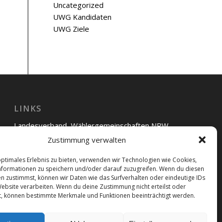
Uncategorized
UWG Kandidaten
UWG Ziele
LINKS
Landesverband Wählergemeinschaften NRW
Zustimmung verwalten
UWG Bünde
optimales Erlebnis zu bieten, verwenden wir Technologien wie Cookies,
UWG Hiddenhausen
formationen zu speichern und/oder darauf zuzugreifen. Wenn du diesen
n zustimmst, können wir Daten wie das Surfverhalten oder eindeutige IDs
UWG Kirchlengern
Website verarbeiten. Wenn du deine Zustimmung nicht erteilst oder
t, können bestimmte Merkmale und Funktionen beeinträchtigt werden.