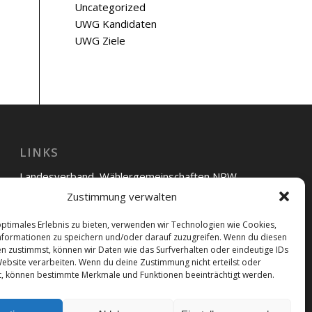
Uncategorized
UWG Kandidaten
UWG Ziele
LINKS
Landesverband Wählergemeinschaften NRW
Zustimmung verwalten
UWG Bünde
optimales Erlebnis zu bieten, verwenden wir Technologien wie Cookies,
UWG Hiddenhausen
formationen zu speichern und/oder darauf zuzugreifen. Wenn du diesen
n zustimmst, können wir Daten wie das Surfverhalten oder eindeutige IDs
UWG Kirchlengern
Website verarbeiten. Wenn du deine Zustimmung nicht erteilst oder
t, können bestimmte Merkmale und Funktionen beeinträchtigt werden.